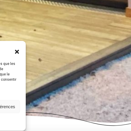
es que les
de
que le
s consentir
férences