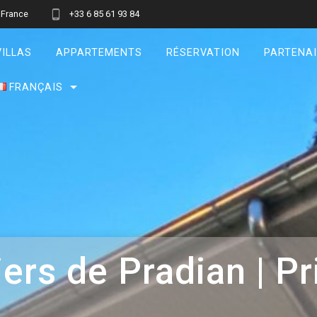
 France
+33 6 85 61 93 84
VILLAS
APPARTEMENTS
RÉSERVATION
PARTENA
FRANÇAIS
Français
English
ers de Pradian | Pri